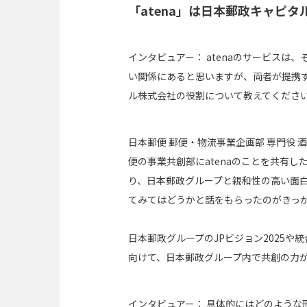
「atena」は日本郵政キャピ
インタビュアー：
atenaのサービスは
い関係にあると思いますが、両者が提携
ル株式会社の役割について教えてくださ
日本郵便 郵便・物流事業企画部 専門役 酒
便の事業共創部にatenaのことを共有
り、日本郵政グループと親和性の高い面
てみてはどうかと話をもらったのがきっ
日本郵政グループのJPビジョン2025
向けて、日本郵政グループ内で共創の力
インタビュアー：
具体的にはどのような