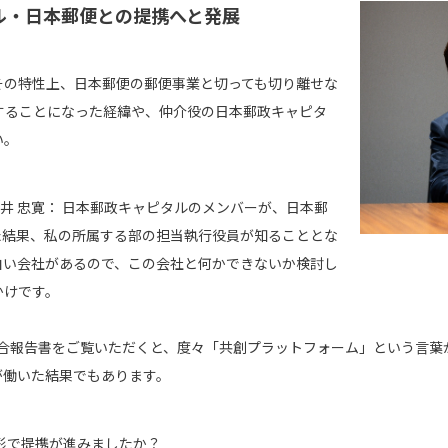
タル・日本郵便との提携へと発展
、その特性上、日本郵便の郵便事業と切っても切り離せな
することになった経緯や、仲介役の日本郵政キャピタ
い。
井 忠寛：
日本郵政キャピタルのメンバーが、日本郵
した結果、私の所属する部の担当執行役員が知ることとな
白い会社があるので、この会社と何かできないか検討し
かけです。
や統合報告書をご覧いただくと、度々「共創プラットフォーム」という言
が働いた結果でもあります。
形で提携が進みましたか？