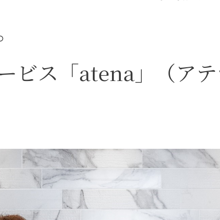
。
ービス「atena」（ア