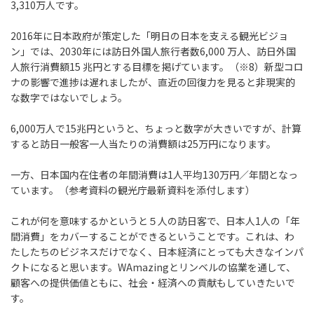
3,310万人です。
2016年に日本政府が策定した「明日の日本を支える観光ビジョ
ン」では、2030年には訪日外国人旅行者数6,000 万人、訪日外国
人旅行消費額15 兆円とする目標を掲げています。（※8）新型コロ
ナの影響で進捗は遅れましたが、直近の回復力を見ると非現実的
な数字ではないでしょう。
6,000万人で15兆円というと、ちょっと数字が大きいですが、計算
すると訪日一般客一人当たりの消費額は25万円になります。
一方、日本国内在住者の年間消費は1人平均130万円／年間となっ
ています。（参考資料の観光庁最新資料を添付します）
これが何を意味するかというと５人の訪日客で、日本人1人の「年
間消費」をカバーすることができるということです。これは、わ
たしたちのビジネスだけでなく、日本経済にとっても大きなインパ
クトになると思います。WAmazingとリンベルの協業を通して、
顧客への提供価値ともに、社会・経済への貢献もしていきたいで
す。