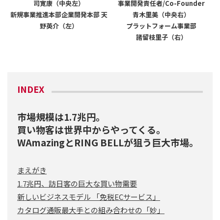
司寛康（中央左）
事業開発責任者/Co-Founder
新規事業推進本部企業開発本部 天
青木里美（中央右）
野英介（左）
プラットフォーム事業部
諸留枝里子（右）
INDEX
市場規模は1.7兆円。
買い物客は世界中からやってくる。
WAmazingとRING BELLが狙う巨大市場。
まえがき
1.7兆円、訪日客の巨大な買い物需要
新しいビジネスモデル 「免税ECサービス」
カタログ通販最大手との組み合わせの「妙」