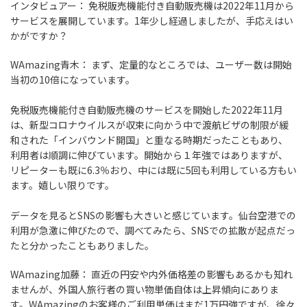
インタビュアー：
免税販売機能付き自動販売機は2022年11月から
サービスを展開しています。1年少し経過しましたが、手応えはい
かがですか？
WAmazing青木：
まず、定量的なところでは、ユーザー数は開始
当初の10倍になっています。
免税販売機能付き自動販売機のサービスを開始した2022年11月
は、新型コロナウイルスが収束に向かう中で渡航ビザの制限が緩
和された「インバウンド開国」と重なる時期だったこともあり、
利用者は順調に伸びています。開始から１年強ではありますが、
リピーターも既に6.3％おり、中には既に5回も利用している方もい
ます。嬉しい限りです。
データを見るとSNSの影響も大きいと感じています。仙台空港での
利用が急激に伸びたので、調べてみたら、SNSでの拡散が起点だっ
たと分かったこともありました。
WAmazing加藤：
直近の円安や内外価格差の影響もあるかも知れ
ませんが、外国人旅行者の買い物単価自体は上昇傾向にありま
す。WAmazingのお客様のご利用単価はまだ1万円強ですが、徐々