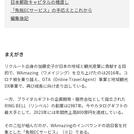
日本郵政キャピタルの橋渡し
「免税ECサービス」の手応えとこれから
編集後記
まえがき
リクルート出身の加藤史子が日本の地域と観光産業に貢献する目
的で、WAmazing（ワメイジング）を立ち上げたのは2016年。コ
ロナ禍を乗り越え、OTA（Online Travel Agent）事業と地域観光
DX事業で、再び成長に向け走り出している。
一方、ブライダルギフトの企画開発・販売会社として設立された
RING BELL（リンベル）の創業は1987年。今やカタログギフトの
最大手として、2023年には年間売上高800億円を達成している。
その二社が組んだのが、WAmazingのインバウンドの訪日客を対
象とした「免税ECサービス」（※1）である。