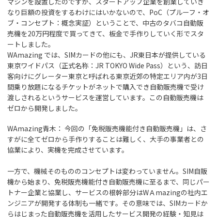
マシンを設置したのですが、スタートアップ企業を創業していき
なり巨額の投資をするわけにはいかないので、PoC（プルーフ・オ
ブ・コンセプト：概念実証）ということで、中古のタバコ自動販
売機を20万円程度で買ってきて、板金で手作りしていく形でスタ
ートしました。
WAmazing では、SIMカードの他にも、JR東日本が提供している
東京ワイドパス（正式名称：JR TOKYO Wide Pass）という、訪日
客向けにグレーター東京と呼ばれる東京近郊の特定エリア内が3日
間乗り放題になるチケットがネットで購入でき自動販売機で受け
渡しされるというサービスを運営しています。この自動販売機は
ゼロから開発しました。
WAmazing青木：
今回の「免税販売機能付き自動販売機」は、さ
すがに全てゼロから手作りすることは難しく、大手の事業者との
協業により、実機を完成させています。
一方で、機械そのもののコンセプトは変わっていません。SIM自販
機から始まり、免税販売機能付き自動販売機に至るまで、同じパー
トナー企業と協業し、サービスの根幹部分はWＡmazingの社内エ
ンジニアが開発する体制も一緒です。その意味では、SIMカードか
らはじまった自動販売機を活用したサービス開発の経験・知見は