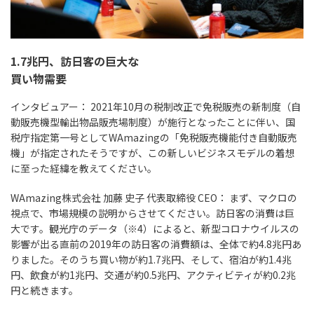
1.7兆円、訪日客の巨大な
買い物需要
インタビュアー：
2021年10月の税制改正で免税販売の新制度（自
動販売機型輸出物品販売場制度）が施行となったことに伴い、国
税庁指定第一号としてWAmazingの「免税販売機能付き自動販売
機」が指定されたそうですが、この新しいビジネスモデルの着想
に至った経緯を教えてください。
WAmazing株式会社 加藤 史子 代表取締役 CEO：
まず、マクロの
視点で、市場規模の説明からさせてください。訪日客の消費は巨
大です。観光庁のデータ（※4）によると、新型コロナウイルスの
影響が出る直前の2019年の訪日客の消費額は、全体で約4.8兆円あ
りました。そのうち買い物が約1.7兆円、そして、宿泊が約1.4兆
円、飲食が約1兆円、交通が約0.5兆円、アクティビティが約0.2兆
円と続きます。