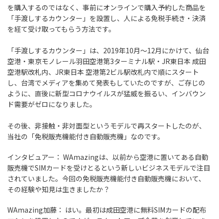
を購入するのではなく、事前にオンラインで購入予約した商品を
「手渡しするカウンター」を設置し、人による免税手続き・決済
を経て受け取ってもらう方法です。
「手渡しするカウンター」は、2019年10月～12月にかけて、仙台
空港・東京モノレール羽田空港第3ターミナル駅・JR東日本 成田
空港駅改札内、JR東日本 空港第2ビル駅改札内で順にスタート
し、台湾でメディアを集めて発表もしていたのですが、ご存じの
ように、直後に新型コロナウイルスが猛威を振るい、インバウン
ド需要がゼロになりました。
その後、非接触・非対面型というモデルで再スタートしたのが、
当社の「免税販売機能付き自動販売機」なのです。
インタビュアー：
WAmazingは、以前から空港に置いてある自動
販売機でSIMカードを受けとるという新しいビジネスモデルで注目
されていました。今回の免税販売機能付き自動販売機において、
その経験や知見は生きましたか？
WAmazing加藤：
はい。最初は成田空港に無料SIMカードの配布