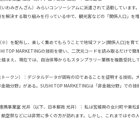
いわみぎんざん）みらいコンソーシアムに派遣されて活動しています。
題を解決する取り組みを行っている中で、観光客などの「関係人口」を
（※）を配布し、楽しく集めてもらうことで地域ファン(関係人口)を育て
HI TOP MARKETINGの技術を使い、二次元コードを読み取るだけ
を踏まえ、現在では、自治体等からもスタンプラリー業務を複数受託し
en、非代替性トークン）：デジタルデータが固有のIDであることを証明する技
分野」がある。SUSHI TOP MARKETINGは「非金融分野」での
連携事業室 光井（以下、日本郵政 光井）：
私は宮城県の女川町や東松
、航空祭などには非常に多くの方が訪れます。しかし、これまではその
。