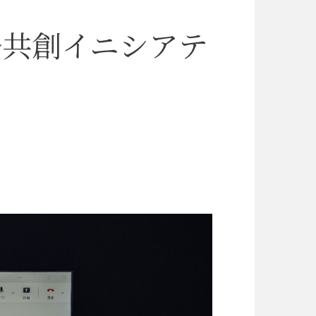
ル共創イニシアテ
」