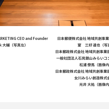
RKETING CEO and Founder
日本郵便株式会社 地域共創事業
永 大輔（写真左）
室 三好 達也（写
日本郵政株式会社 地域共創事業
一般社団法人石見銀山みらい
松浦 僚馬（画像
日本郵政株式会社 地域共創事業
女川みらい創造株式
光井 大祐（画像