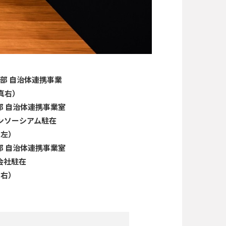
部 自治体連携事業
真右）
部 自治体連携事業室
コンソーシアム駐在
内左）
部 自治体連携事業室
会社駐在
内右）