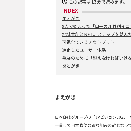
この記事は
13分
で読めます。
INDEX
まえがき
8人で始まった「ローカル共創イニ
地域共創とNFT。ステップを踏ん
可視化できるアウトプット
進化したユーザー体験
発展のために「越えなければいけ
あとがき
まえがき
日本郵政グループの「JPビジョン202
一貫して日本郵便の取り組みの幹となっ